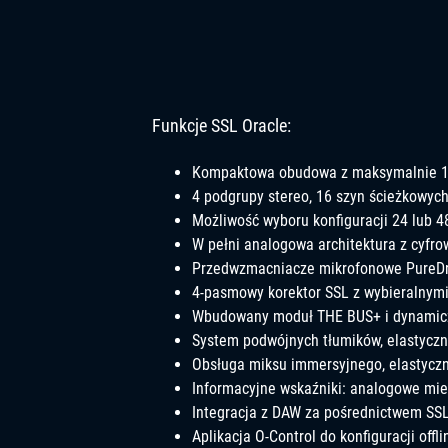
Funkcje SSL Oracle:
Kompaktowa obudowa z maksymalnie 11
4 podgrupy stereo, 16 szyn ścieżkowych
Możliwość wyboru konfiguracji 24 lub 
W pełni analogowa architektura z cyf
Przedwzmacniacze mikrofonowe PureDriv
4-pasmowy korektor SSL z wybieralnymi 
Wbudowany moduł THE BUS+ i dynamicz
System podwójnych tłumików, elastyczne
Obsługa miksu immersyjnego, elastycz
Informacyjne wskaźniki: analogowe mier
Integracja z DAW za pośrednictwem SSL
Aplikacja O-Control do konfiguracji offl