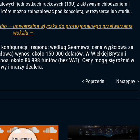
lowych jednostkach rackowych (13U) z aktywnym chłodzeniem i
tóre można zainstalować pod konsoletą, w reżyserce lub studiu.
udio — uniwersalna wtyczka do profesjonalnego przetwarzania
wokalu —
d konfiguracji i regionu: według Gearnews, cena wyjściowa za
łowa) wynosi około 150 000 dolarów. W Wielkiej Brytanii
si około 86 998 funtów (bez VAT). Ceny mogą się różnić w
awy i marży dealera.
< Poprzedni
Następny >