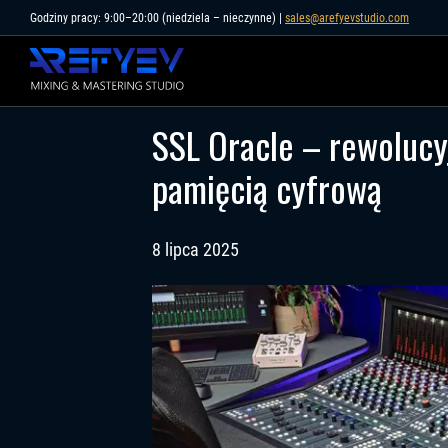
Skip
Godziny pracy: 9:00–20:00 (niedziela – nieczynne) |
sales@arefyevstudio.com
to
content
SSL Oracle – rewolucy
pamięcią cyfrową
8 lipca 2025