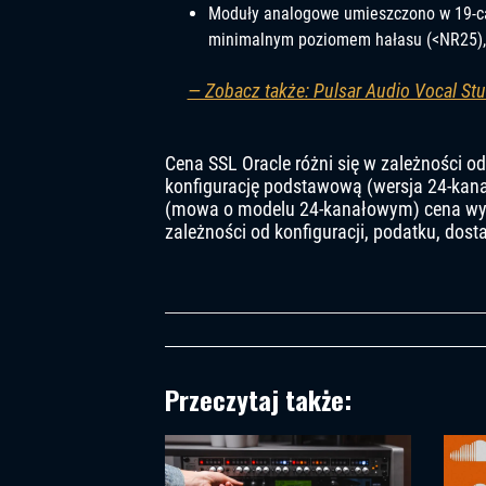
Moduły analogowe umieszczono w 19-ca
minimalnym poziomem hałasu (<NR25), k
— Zobacz także: Pulsar Audio Vocal St
Cena SSL Oracle różni się w zależności o
konfigurację podstawową (wersja 24-kana
(mowa o modelu 24-kanałowym) cena wyno
zależności od konfiguracji, podatku, dost
Przeczytaj także: