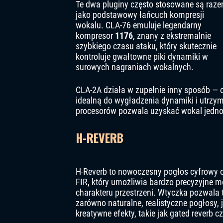
Te dwa pluginy często stosowane są raz
jako podstawowy łańcuch kompresji
wokalu. CLA-76 emuluje legendarny
kompresor
1176
, znany z ekstremalnie
szybkiego czasu ataku, który skutecznie
kontroluje gwałtowne piki dynamiki w
surowych nagraniach wokalnych.
CLA-2A działa w zupełnie inny sposób — o
idealną do wygładzenia dynamiki i utrzy
procesorów pozwala uzyskać wokal jednoc
H-REVERB
H-Reverb to nowoczesny pogłos cyfrowy op
FIR, który umożliwia bardzo precyzyjne 
charakteru przestrzeni. Wtyczka pozwala
zarówno naturalne, realistyczne pogłosy, j
kreatywne efekty, takie jak gated reverb cz