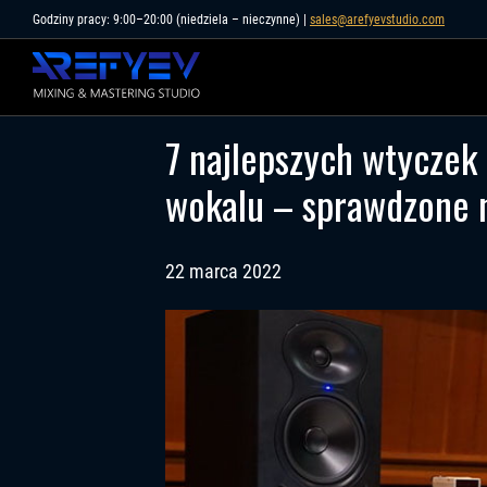
Skip
Godziny pracy: 9:00–20:00 (niedziela – nieczynne) |
sales@arefyevstudio.com
to
content
7 najlepszych wtyczek
wokalu – sprawdzone n
22 marca 2022