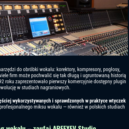
arzędzi do obróbki wokalu: korektory, kompresory, pogłosy,
iele firm może pochwalić się tak długą i ugruntowaną historią
92 roku zaprezentowało pierwszy komercyjnie dostępny plugin
ewolucję w studiach nagraniowych.
ęściej wykorzystywanych i sprawdzonych w praktyce wtyczek
 profesjonalnego miksu wokalu — również w polskich studiach
ng wokalu – zaufaj AREFYEV Studio