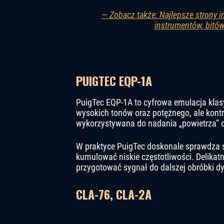
— Zobacz także: Najlepsze strony 
instrumentów, bitów
PUIGTEC EQP-1A
PuigTec EQP-1A to cyfrowa emulacja kla
wysokich tonów oraz potężnego, ale kont
wykorzystywana do nadania „powietrza” o
W praktyce PuigTec doskonale sprawdza s
kumulować niskie częstotliwości. Delikat
przygotować sygnał do dalszej obróbki d
CLA-76, CLA-2A