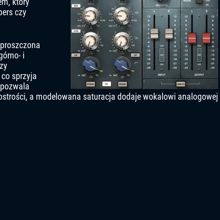
m, który
pers czy
uproszczona
órno- i
zy
 co sprzyja
 pozwala
ostrości, a modelowana saturacja dodaje wokalowi analogowej