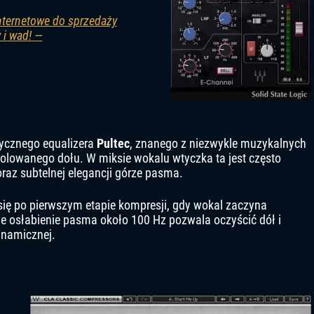
internetowe do sprzedaży
 i wad! —
sycznego equalizera
Pultec
, znanego z niezwykle muzykalnych
rolowanego dołu. W miksie wokalu wtyczka ta jest często
raz subtelnej elegancji górze pasma.
ię po pierwszym etapie kompresji, gdy wokal zaczyna
ne osłabienie pasma około 100 Hz pozwala oczyścić dół i
ynamicznej.