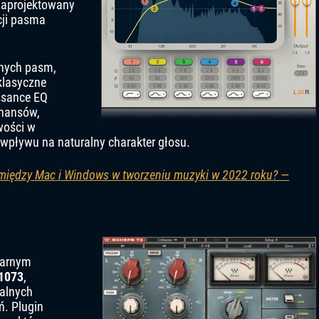
 zaprojektowany
kcji pasma
lnych pasm,
 klasyczne
ssance EQ
onansów,
wości w
wpływu na naturalny charakter głosu.
a między Mac i Windows w tworzeniu muzyki w 2022 roku? —
darnym
1073
,
alnych
ń. Plugin