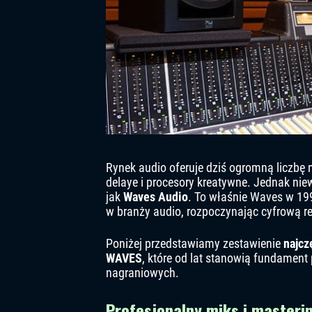
Rynek audio oferuje dziś ogromną liczbę n
delaye i procesory kreatywne. Jednak niew
jak
Waves Audio
. To właśnie Waves w 19
w branży audio, rozpoczynając cyfrową r
Poniżej przedstawiamy zestawienie
najcz
WAVES
, które od lat stanowią fundament
nagraniowych.
Profesjonalny miks i masteri