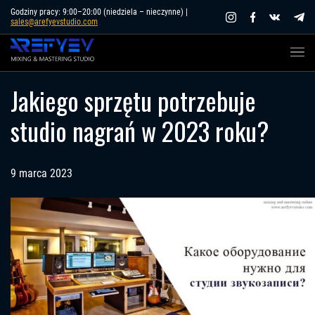
Skip
Godziny pracy: 9:00–20:00 (niedziela – nieczynne) |
sales@arefyevstudio.com
to
content
Jakiego sprzętu potrzebuje
studio nagrań w 2023 roku?
9 marca 2023