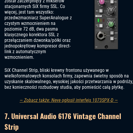
został zaczerpnięty z mikserów
stacjonarnych SiX firmy SSL. Co
więcej, jest tam wszystko:
przedwzmacniacz SuperAnalogue z
czystym wzmocnieniem na
poziomie 72 dB, dwa pasma
klasycznego korektora SSL z
przełączaniem dzwonka/półki oraz
jednopokrętłowy kompresor direct-
link z automatycznym
wzmocnieniem.
SiX Channel Strip, bliski krewny frontonu używanego w
wielkoformatowych konsolach firmy, zapewnia świetny sposób na
uzyskanie skalowalnego, wysokiej jakości przetwarzania w podróży,
bez konieczności rozbudowy studia, aby pomieścić całą płytkę.
— Zobacz także: Neve ogłosił interfejs 1073SPX-D —
7. Universal Audio 6176 Vintage Channel
Strip