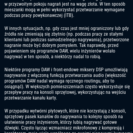
w przyzwoitym pokoju nagrań jest na wagę złota. W ten sposób
mieszanki mogą w pełni wykorzystać przetwarzanie wymagane
podczas pracy powykonawczej (ITB).
W innych sytuacjach, np. gdy czas jest mniej ograniczony lub gdy
źródła nie zmieniają się zbytnio (np. podczas pracy ze stałymi
klientami lub podczas samodzielnego nagrywania), przetworzone
nagranie może być dobrym pomysłem. Tak naprawdę, przed
pojawieniem się programów DAW, wielu inżynierów wolało
nagrywać w ten sposób, a niektórzy nadal to robią.
Niektóre programy DAW i front-endowe miksery DSP umożliwiają
nagrywanie z włączoną funkcją przetwarzania audio (większość
programów DAW nadal wymaga ręcznego routingu, aby to
osiągnąć). W większych pomieszczeniach często wykorzystuje się
przepływ pracy na konsoli sprzętowej, wykorzystując na wejściu
przetwarzanie kanału karty.
W przypadku wytwórni płytowych, które nie korzystają z konsoli,
sprzętowy pasek kanałów do nagrywania to kolejny sposób na
ułatwienie pracy inżynierom, którzy lubią nagrywać gotowe
dźwięki. Często łącząc wzmacniacz mikrofonowy z kompresją i