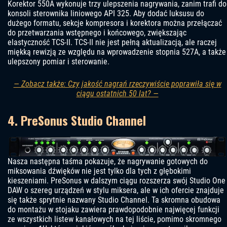
Korektor 550A wykonuje trzy ulepszenia nagrywania, zanim trafi do
konsoli sterownika liniowego API 325. Aby dodać luksusu do
dużego formatu, sekcje kompresora i korektora można przełączać
do przetwarzania wstępnego i końcowego, zwiększając
elastyczność TCS-II. TCS-II nie jest pełną aktualizacją, ale raczej
miękką rewizją ze względu na wprowadzenie stopnia 527A, a także
ulepszony pomiar i sterowanie.
— Zobacz także: Czy jakość nagrań rzeczywiście poprawiła się w
ciągu ostatnich 50 lat? —
4. PreSonus Studio Channel
Nasza następna taśma pokazuje, że nagrywanie gotowych do
miksowania dźwięków nie jest tylko dla tych z głębokimi
kieszeniami. PreSonus w dalszym ciągu rozszerza swój Studio One
DAW o szereg urządzeń w stylu miksera, ale w ich ofercie znajduje
się także sprytnie nazwany Studio Channel. Ta skromna obudowa
do montażu w stojaku zawiera prawdopodobnie najwięcej funkcji
ze wszystkich listew kanałowych na tej liście, pomimo skromnego