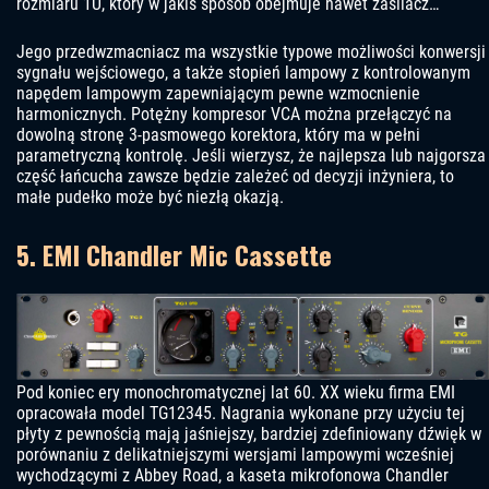
rozmiaru 1U, który w jakiś sposób obejmuje nawet zasilacz…
Jego przedwzmacniacz ma wszystkie typowe możliwości konwersji
sygnału wejściowego, a także stopień lampowy z kontrolowanym
napędem lampowym zapewniającym pewne wzmocnienie
harmonicznych. Potężny kompresor VCA można przełączyć na
dowolną stronę 3-pasmowego korektora, który ma w pełni
parametryczną kontrolę. Jeśli wierzysz, że najlepsza lub najgorsza
część łańcucha zawsze będzie zależeć od decyzji inżyniera, to
małe pudełko może być niezłą okazją.
5. EMI Chandler Mic Cassette
Pod koniec ery monochromatycznej lat 60. XX wieku firma EMI
opracowała model TG12345. Nagrania wykonane przy użyciu tej
płyty z pewnością mają jaśniejszy, bardziej zdefiniowany dźwięk w
porównaniu z delikatniejszymi wersjami lampowymi wcześniej
wychodzącymi z Abbey Road, a kaseta mikrofonowa Chandler