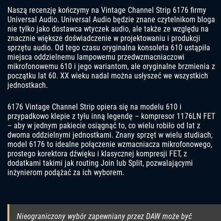
Naszą recenzję kończymy na Vintage Channel Strip 6176 firmy
Universal Audio. Universal Audio będzie znane czytelnikom bloga
nie tylko jako dostawca wtyczek audio, ale także ze względu na
znacznie większe doświadczenie w projektowaniu i produkcji
sprzętu audio. Od tego czasu oryginalna konsoleta 610 ustąpiła
miejsca oddzielnemu lampowemu przedwzmacniaczowi
mikrofonowemu 610 i jego wariantom, ale oryginalne brzmienia z
początku lat 60. XX wieku nadal można usłyszeć we wszystkich
jednostkach.
6176 Vintage Channel Strip opiera się na modelu 610 i
przypadkowo klepie z tyłu inną legendę – kompresor 1176LN FET
– aby w jednym pakiecie osiągnąć to, co wielu robiło od lat z
dwoma oddzielnymi jednostkami. Znany sprzęt w wielu studiach,
model 6176 to idealne połączenie wzmacniacza mikrofonowego,
prostego korektora dźwięku i klasycznej kompresji FET, z
dodatkami takimi jak routing Join lub Split, pozwalającymi
inżynierom podążać za ich wyborem.
Nieograniczony wybór zapewniany przez DAW może być