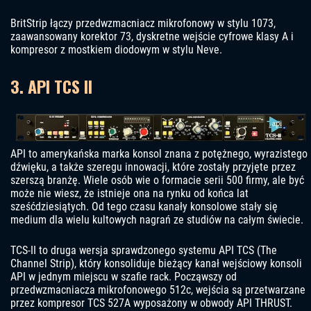
BritStrip łączy przedwzmacniacz mikrofonowy w stylu 1073,
zaawansowany korektor 73, dyskretne wejście cyfrowe klasy A i
kompresor z mostkiem diodowym w stylu Neve.
3. API TCS II
API to amerykańska marka konsol znana z potężnego, wyrazistego
dźwięku, a także szeregu innowacji, które zostały przyjęte przez
szerszą branżę. Wiele osób wie o formacie serii 500 firmy, ale być
może nie wiesz, że istnieje ona na rynku od końca lat
sześćdziesiątych. Od tego czasu kanały konsolowe stały się
medium dla wielu kultowych nagrań ze studiów na całym świecie.
TCS-II to druga wersja sprawdzonego systemu API TCS (The
Channel Strip), który konsoliduje bieżący kanał wejściowy konsoli
API w jednym miejscu w szafie rack. Począwszy od
przedwzmacniacza mikrofonowego 512c, wejścia są przetwarzane
przez kompresor TCS 527A wyposażony w obwody API THRUST.