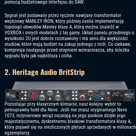
pomocą budżetowego interfejsu do DAW.
Sygnał jest podawany przez ręcznie nawijany transformator
wejściowy MANLEY IRON, który później zasila implementację
topologii obwodów Manley klasy A, którą można znaleźć w
VOXBOX i innych modelach z tej gamy. Układ panelu przedniego o
wysokości 2U jest dobrze rozstawiony i ma sens dla większości
studiów, które mają budżet na zakup jednego z nich. Co ciekawe,
kompresja następuje przed stopniem wzmacniacza, aby ścieżka
sygnału była jak najkrótsza i cicha.
2. Heritage Audio BritStrip
Pozostając przy klasycznym klimacie, nasz kolejny wybór to
pełnoprawny hołd dla Neve. Jeśli nie znasz oryginalnego Neve
1073, inżynierowie wciąż oszalają na jego punkcie dzięki jego
majestatycznemu, dyskretnemu blaskowi transformatora klasy A,
który pojawił się na niezliczonych płytach sprzedanych w milionach
egzemplarzy.