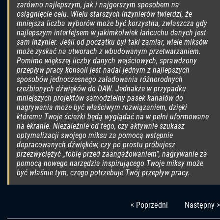
zarówno najlepszym, jak i najgorszym sposobem na
osiągnięcie celu. Wielu starszych inżynierów twierdzi, że
mniejsza liczba wyborów może być korzystna, zwłaszcza gdy
najlepszym interfejsem w jakimkolwiek łańcuchu danych jest
sam inżynier. Jeśli od początku był taki zamiar, wiele miksów
może zyskać na utworach z wbudowanym przetwarzaniem.
Pomimo większej liczby danych wejściowych, sprawdzony
przepływ pracy konsoli jest nadal jednym z najlepszych
sposobów jednoczesnego załadowania różnorodnych
rzeźbionych dźwięków do DAW. Jednakże w przypadku
mniejszych projektów samodzielny pasek kanałów do
nagrywania może być właściwym rozwiązaniem, dzięki
któremu Twoje ścieżki będą wyglądać na w pełni uformowane
na ekranie. Niezależnie od tego, czy aktywnie szukasz
optymalizacji swojego miksu za pomocą wstępnie
dopracowanych dźwięków, czy po prostu próbujesz
przezwyciężyć „fobię przed zaangażowaniem”, nagrywanie za
pomocą nowego narzędzia inspirującego Twoje miksy może
być właśnie tym, czego potrzebuje Twój przepływ pracy.
< Poprzedni
Następny >