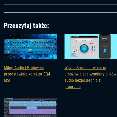
Przeczytaj także:
Mäag Audio i Brainworx
Waves Stream – wtyczka
przedstawiają korektor EQ4
umożliwiająca wymianę plików
MS!
audio bezpośrednio z
programu