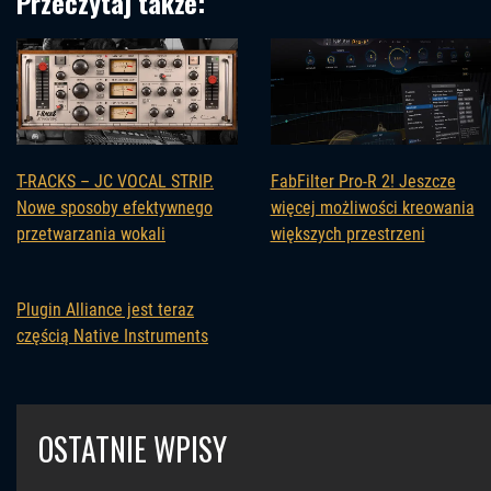
Przeczytaj także:
T-RACKS – JC VOCAL STRIP.
FabFilter Pro-R 2! Jeszcze
Nowe sposoby efektywnego
więcej możliwości kreowania
przetwarzania wokali
większych przestrzeni
Plugin Alliance jest teraz
częścią Native Instruments
OSTATNIE WPISY