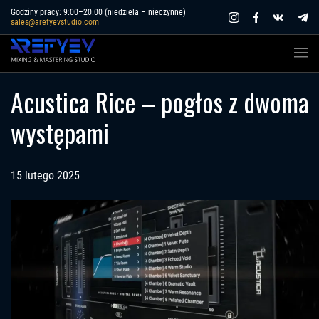
Skip
Godziny pracy: 9:00–20:00 (niedziela – nieczynne) |
sales@arefyevstudio.com
to
content
Acustica Rice – pogłos z dwoma
występami
15 lutego 2025