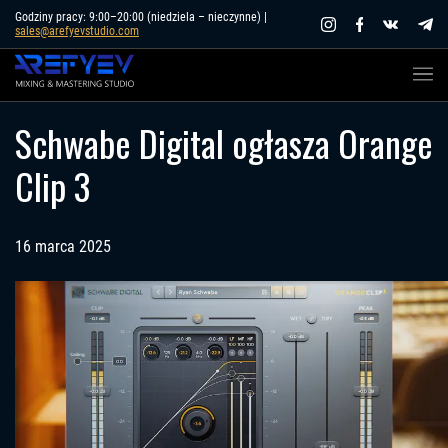
Skip
Godziny pracy: 9:00–20:00 (niedziela – nieczynne) |
sales@arefyevstudio.com
to
content
Schwabe Digital ogłasza Orange
Clip 3
16 marca 2025