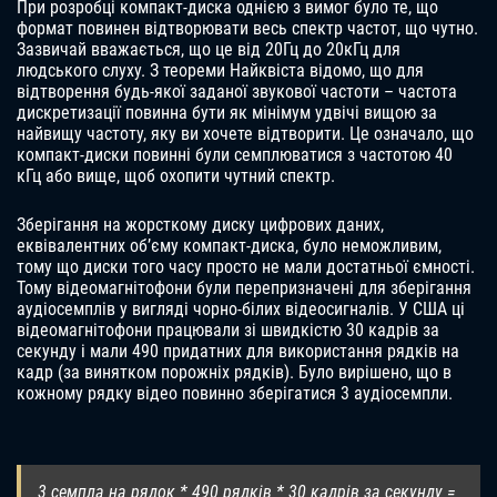
При розробці компакт-диска однією з вимог було те, що
формат повинен відтворювати весь спектр частот, що чутно.
Зазвичай вважається, що це від 20Гц до 20кГц для
людського слуху. З теореми Найквіста відомо, що для
відтворення будь-якої заданої звукової частоти – частота
дискретизації повинна бути як мінімум удвічі вищою за
найвищу частоту, яку ви хочете відтворити. Це означало, що
компакт-диски повинні були семплюватися з частотою 40
кГц або вище, щоб охопити чутний спектр.
Зберігання на жорсткому диску цифрових даних,
еквівалентних об’єму компакт-диска, було неможливим,
тому що диски того часу просто не мали достатньої ємності.
Тому відеомагнітофони були перепризначені для зберігання
аудіосемплів у вигляді чорно-білих відеосигналів. У США ці
відеомагнітофони працювали зі швидкістю 30 кадрів за
секунду і мали 490 придатних для використання рядків на
кадр (за винятком порожніх рядків). Було вирішено, що в
кожному рядку відео повинно зберігатися 3 аудіосемпли.
3 семпла на рядок * 490 рядків * 30 кадрів за секунду =