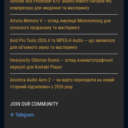
Softube Bus Processor 670: аналіз нового variable-mu
компресора для зведення та мастерингу
Arturia Memory V — огляд емуляції Memorymoog для
сучасного продакшну та мастерингу
Avid Pro Tools 2026.4 та MPEG-H Audio — що змінилося
для об’ємного звуку та мастерингу
Heavyocity Oblivion Drums — огляд кінематографічної
перкусії для Kontakt Player
Acustica Audio Aero 2 — чи варто переходити на новий
гітарний підсилювач у 2026 році
JOIN OUR COMMUNITY
✈ Telegram