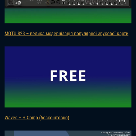
MOTU 828 – велика модернізація популярної звукової карти
Waves – H-Comp (безкоштовно)