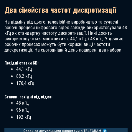
Два сімейства частот дискретизації
На відміну від цього, телевізійне виробництво та сучасні
робочі процеси цифрового відео завжди використовували 48
кГц як стандартну частоту дискретизації. Нині досить
використовуються множники як 44,1 кГц, і 48 кГц. У деяких
робочих процесах можуть бути корисні вищі частоти
дискретизації. На сьогоднішній день поширені два набори:
Похідні ставки CD:
44,1 кГц
88,2 кГц
176,4 кГц
Ставки, похідні від відео:
48 кГц
96 кГц
192 кГц