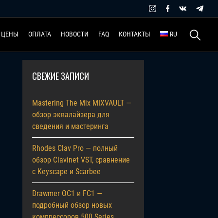
Найти:
ЦЕНЫ
ОПЛАТА
НОВОСТИ
FAQ
КОНТАКТЫ
RU
СВЕЖИЕ ЗАПИСИ
Mastering The Mix MIXVAULT —
обзор эквалайзера для
сведения и мастеринга
Rhodes Clav Pro — полный
обзор Clavinet VST, сравнение
с Keyscape и Scarbee
Drawmer OC1 и FC1 —
подробный обзор новых
компрессоров 500 Series