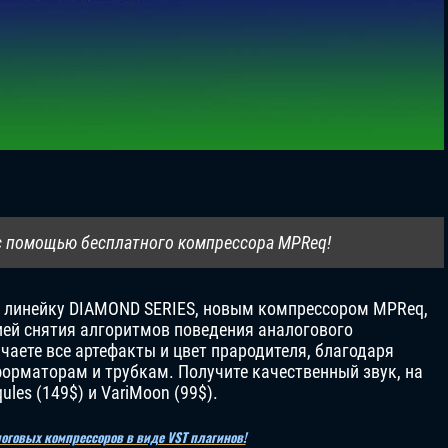
в с помощью бесплатного компрессора MPReq!
а линейку DIAMOND SERIES, новым компрессором MPReq,
ей снятия алгоритмов поведения аналогового
аете все артефакты и цвет прародителя, благодаря
орматорам и трубкам. Получите качественный звук, на
les (149$) и VariMoon (99$).
логовых компрессоров в виде VST плагинов!