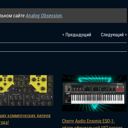
льном сайте
Analog Obsession
.
< Предыдущий
Следующий >
ших коммерческих дилеев
Cherry Audio Ensoniq ESQ-1:
года!
обзор официальной VST-версии