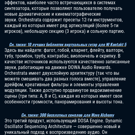
эффектов, наиболее часто встречающихся в системах
синтезатора, которые позволяют пользователю получать
новые драматические и кинематографические
звуки. Orchestrata содержит пресеты 12-ти инструментов,
каждый из которых имеет ряд артикуляций (более 5-ти
игроков), небольшую секцию (3 игрока) и сольную партию.
См. также: 10 лучших библиотек виртуальных гитар для NI Kontakt 5
Здесь вы найдете: фагот, гобой, кларнет, флейту, валторн,
тубу, тромбон, трубу, контрабас, виолончель и скрипку. В
качестве источников используются качественно записанные
звуки, работающие на движке DOWA Audio Rewards.
Orchestrata имеет двухслойную архитектуру (так что вы
можете смешивать два разных голоса вместе), управление
дрейфом, креативные фильтры и элементы управления
модуляции. Также доступно продвинутое видоизменение
сцены (три типа: A, B и C), каждая из которых имеет свои
особенности громкости, панорамирования и высоты тона.
См. также: 300 бесплатных семплов для Wave Alchemy
Это третий продукт, использующий DOSA Engine. Dynamic
Oscillator Sequencing Architecture — совершенно новый и
уникальный подход к воспроизведению аудио. Он