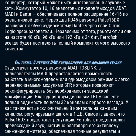
конвертер, который может быть интегрирован в звуковые
сети. Коммутатор 1U, 16 аналоговых входов/выходов ADAT,
MADI и Dante — обеспечивают полное расширение 16×16 по
очень низкой цене. Через два RJ45-разъема Pulse16DX
расширяет любую аудиосистему Dante через свои Cirrus
Logic-преобразователи. Независимо от того, работают ли они
на частоте 48 кГц, 96 кГц или 192 кГц в 24 бит, Ferrofish
всегда будет поставлять полный комплект самого высокого
качества.
См. также: 8 лучших DAW контроллеров для домашней студии
Существует восемь разъемов ADAT TOSLINK, а
пользователям MADI предоставляется возможность
работать в многомодовом или одномодовом режиме с легко
переключаемыми модулями SFP, которые позволяют
реконфигурировать без необходимости заводской
модификации. Благодаря двум дисплеям TFT у вас есть
полная видимость по всем 32 каналам с первого взгляда. У
вас также есть исключительный контроль на каждым
каналом, регулируемым шагом в 1 дБ. Самое главное, что
Pulse16DX продолжает репутацию Ferrofish, предоставляя
превосходный звук, частично благодаря его активному
снижению джиттера, обеспечивая точные результаты и