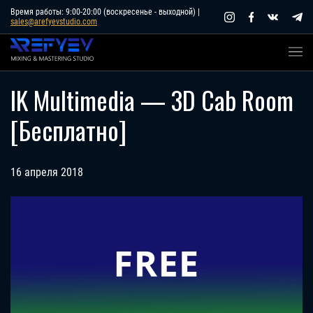
Skip
Время работы: 9:00-20:00 (воскресенье - выходной) |
sales@arefyevstudio.com
to
content
IK Multimedia — 3D Cab Room
[Бесплатно]
16 апреля 2018