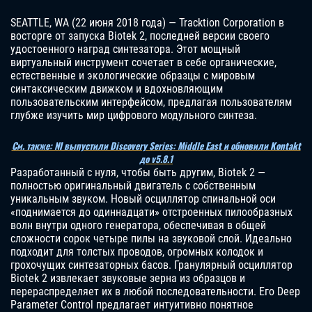
SEATTLE, WA (22 июня 2018 года) — Tracktion Corporation в
восторге от запуска Biotek 2, последней версии своего
удостоенного наград синтезатора. Этот мощный
виртуальный инструмент сочетает в себе органические,
естественные и экологические образцы с мировым
синтаксическим движком и вдохновляющим
пользовательским интерфейсом, предлагая пользователям
глубже изучить мир цифрового модульного синтеза.
См. также: NI выпустили Discovery Series: Middle East и обновили Kontakt
до v5.8.1
Разработанный с нуля, чтобы быть другим, Biotek 2 —
полностью оригинальный двигатель с собственным
уникальным звуком. Новый осциллятор спинальной оси
«поднимается до одиннадцати» отстроенных пилообразных
волн внутри одного генератора, обеспечивая в общей
сложности сорок четыре пилы на звуковой слой. Идеально
подходит для толстых проводов, огромных колодок и
грохочущих синтезаторных басов. Гранулярный осциллятор
Biotek 2 извлекает звуковые зерна из образцов и
перераспределяет их в любой последовательности. Его Deep
Parameter Control предлагает интуитивно понятное