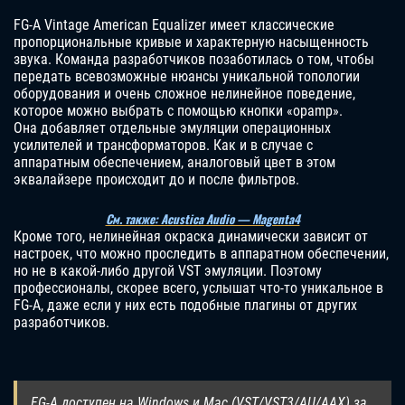
FG-A Vintage American Equalizer имеет классические
пропорциональные кривые и характерную насыщенность
звука. Команда разработчиков позаботилась о том, чтобы
передать всевозможные нюансы уникальной топологии
оборудования и очень сложное нелинейное поведение,
которое можно выбрать с помощью кнопки «opamp».
Она добавляет отдельные эмуляции операционных
усилителей и трансформаторов. Как и в случае с
аппаратным обеспечением, аналоговый цвет в этом
эквалайзере происходит до и после фильтров.
См. также: Acustica Audio — Magenta4
Кроме того, нелинейная окраска динамически зависит от
настроек, что можно проследить в аппаратном обеспечении,
но не в какой-либо другой VST эмуляции. Поэтому
профессионалы, скорее всего, услышат что-то уникальное в
FG-A, даже если у них есть подобные плагины от других
разработчиков.
FG-A доступен на Windows и Mac (VST/VST3/AU/AAX) за