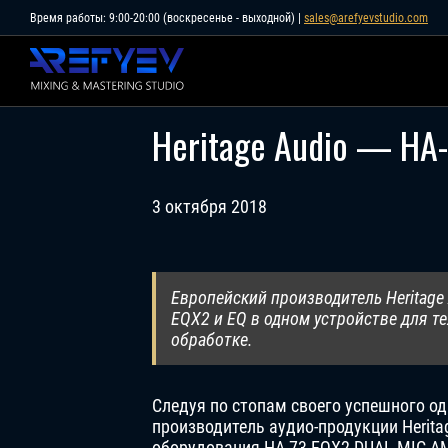
Skip
Время работы: 9:00-20:00 (воскресенье - выходной) |
sales@arefyevstudio.com
to
content
Heritage Audio — HA
3 октября 2018
Европейский производитель Heritag
EQX2 и EQ в одном устройстве для т
обработке.
Следуя по стопам своего успешного о
производитель аудио-продукции Herita
оборудования HA-73 EQX2 DUAL MIC 