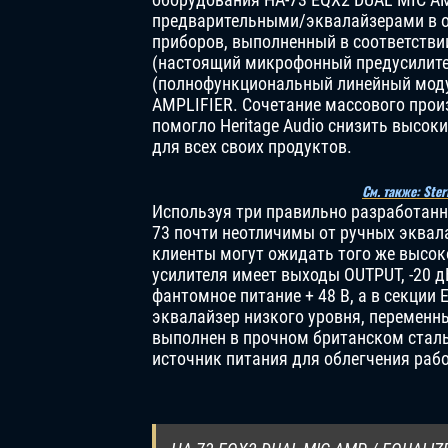
предварительными/эквалайзерами в о
приборов, выполненный в соответствии
(настоящий микрофонный предусилител
(полнофункциональный линейный моду
AMPLIFIER. Сочетание массового прои
помогло Heritage Audio снизить высок
для всех своих продуктов.
См. также: Ste
Используя три правильно разработанн
73 почти неотличимы от ручных эквала
клиенты могут ожидать того же высок
усилителя имеет выходы OUTPUT, -20 д
фантомное питание + 48 В, а в секции 
эквалайзер низкого уровня, переменн
выполнен в прочном британском стал
источник питания для облегчения раб