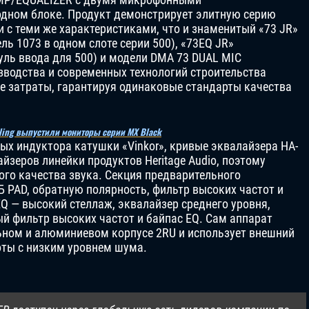
дном блоке. Продукт демонстрирует элитную серию
 с теми же характеристиками, что и знаменитый «73 JR»
ь 1073 в одном слоте серии 500), «73EQ JR»
ль ввода для 500) и модели DMA 73 DUAL MIC
зводства и современных технологий строительства
ие затраты, гарантируя одинаковые стандарты качества
rling выпустили мониторы серии MX Black
ых индуктора катушки «Vinkor», кривые эквалайзера HA-
йзеров линейки продуктов Heritage Audio, поэтому
ого качества звука. Секция предварительного
Б PAD, обратную полярность, фильтр высоких частот и
EQ — высокий стеллаж, эквалайзер среднего уровня,
ый фильтр высоких частот и байпас EQ. Сам аппарат
ьном и алюминиевом корпусе 2RU и использует внешний
оты с низким уровнем шума.