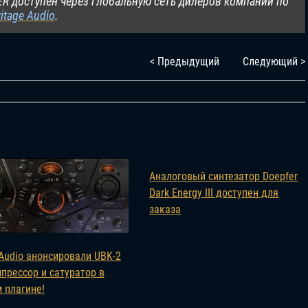
R доступен через глобальную сеть дилеров компании по
itage Audio
.
< Предыдущий
Следующий >
Аналоговый синтезатор Doepfer
Dark Energy III доступен для
заказа
Audio анонсировали UBK-2
прессор и сатуратор в
 плагине!