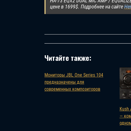
HA-73 EQX2 DUAL MIC AMP / EQUALIZE
цене в 1699$. Подробнее на сайте
Her
Читайте также:
Мониторы JBL One Series 104
предназначены для
современных композиторов
Kush 
— ком
одном