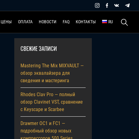
Найти:
ЦЕНЫ
ОПЛАТА
НОВОСТИ
FAQ
КОНТАКТЫ
RU
СВЕЖИЕ ЗАПИСИ
Mastering The Mix MIXVAULT —
обзор эквалайзера для
сведения и мастеринга
Rhodes Clav Pro — полный
обзор Clavinet VST, сравнение
с Keyscape и Scarbee
Drawmer OC1 и FC1 —
подробный обзор новых
компрессоров 500 Series