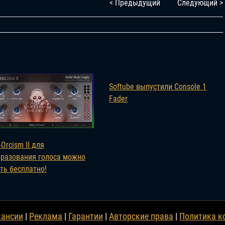
< Предыдущий
Следующий >
Softube выпустили Console 1
Fader
-Orcism II для
разования голоса можно
ть бесплатно!
кансии
|
Реклама
|
Гарантии
|
Авторские права
|
Политика к