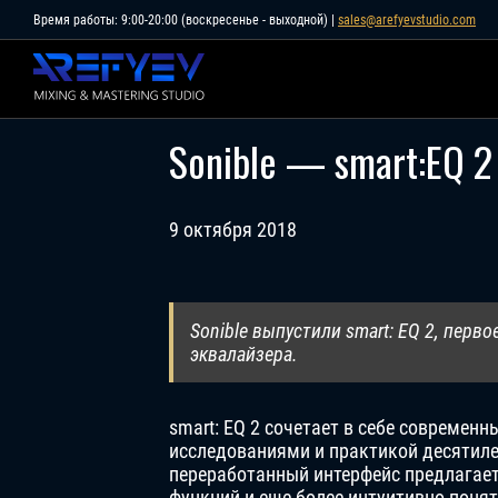
Skip
Время работы: 9:00-20:00 (воскресенье - выходной) |
sales@arefyevstudio.com
to
content
Sonible — smart:EQ 2
9 октября 2018
Sonible выпустили smart: EQ 2, перв
эквалайзера.
smart: EQ 2 сочетает в себе современ
исследованиями и практикой десятил
переработанный интерфейс предлагае
функций и еще более интуитивно понят