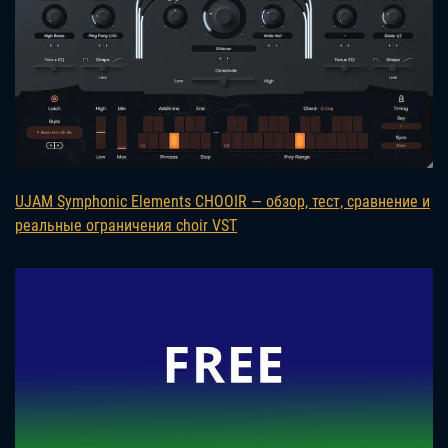
UJAM Symphonic Elements CHOOIR — обзор, тест, сравнение и
реальные ограничения choir VST