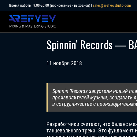
Skip
Время работы: 9:00-20:00 (воскресенье - выходной) |
sales@arefyevstudio.com
to
content
Spinnin’ Records — B
11 ноября 2018
Spinnin ‘Records запустили новый пл
производителей музыки, создавать л
в сотрудничестве с производителями 
Разработчики считают, что баланс ме
танцевального трека. Это фундамент и
танцполе и задает ритмику слушателю 