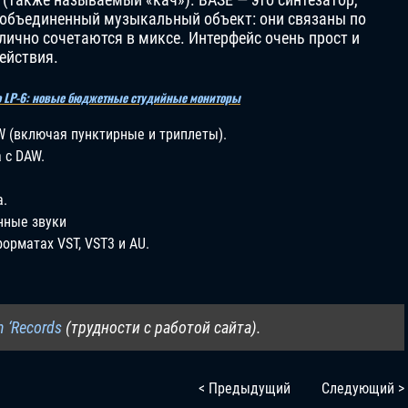
 объединенный музыкальный объект: они связаны по
тлично сочетаются в миксе. Интерфейс очень прост и
ействия.
dio LP-6: новые бюджетные студийные мониторы
AW (включая пунктирные и триплеты).
 с DAW.
а.
нные звуки
орматах VST, VST3 и AU.
n ‘Records
(трудности с работой сайта).
< Предыдущий
Следующий >