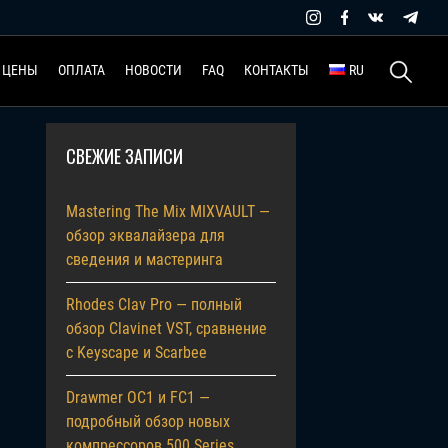
Найти:
ЦЕНЫ
ОПЛАТА
НОВОСТИ
FAQ
КОНТАКТЫ
RU
СВЕЖИЕ ЗАПИСИ
Mastering The Mix MIXVAULT —
обзор эквалайзера для
сведения и мастеринга
Rhodes Clav Pro — полный
обзор Clavinet VST, сравнение
с Keyscape и Scarbee
Drawmer OC1 и FC1 —
подробный обзор новых
компрессоров 500 Series