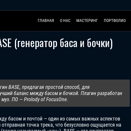
ГЛАВНАЯ
О НАС
МАСТЕРИНГ
ПОРТФОЛИО
ASE (генератор баса и бочки)
агин BASE, предлагая простой способ, для
учший баланс между басом и бочкой. Плагин разработан
муз. ПО — Prolody of FocusOne.
жду басом и почтой — один из самых важных аспектов
 отправная точка трека, что безусловно ощущается на
(также называемый «кач»). BASE — это синтезатор,