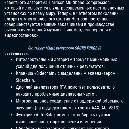
известного алгоритма Harrison Multiband Compression,
который используется в ультрасовременных пост-пленочных
установках по всему миру. Теперь, в четвертом поколении,
алгоритм многополосного сжатия Harrison постоянно
совершенствуется нашими заказчиками в производстве
высококачественной музыки, фильмов, телепередач и
видеопостановок.
См. также: Magix выпустили SOUND FORGE 13
Особенности:
Интеллектуальный алгоритм требует минимальных
усилий для получения отличных результатов.
Клавиша «Sidechain» с выделенным эквалайзером
Sidechain.
Дисплей анализатора RTA помогает пользователю
находить проблемные диапазоны частот.
Многоканальное соединение с поддержкой объемного
звучания (на поддерживаемых хостах AAX, AU, VST3).
Функции «Auto-Solo» помогают набирать нужные
диапазоны частот при внесении изменений.
Обработка без задержек: подходит для живого