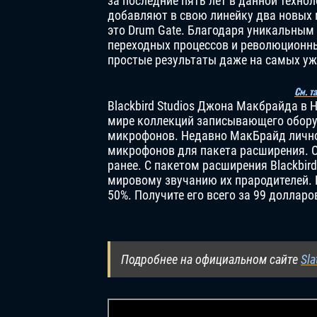
за последние пять лет в данной технол
добавляют в свою линейку два новых
это Drum Gate. Благодаря уникальным
переходных процессов и революционны
простые результаты даже на самых уж
См. т
Blackbird Studios Джона Макбрайда в 
мире коллекций записывающего обору
микрофонов. Недавно МакБрайд личн
микрофонов для пакета расширения. О
ранее. С пакетом расширения Blackbir
мировому звучанию их прародителей. B
50%. Получите его всего за 99 долларо
Подробнее на официальном сайте
Sla