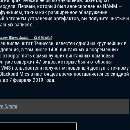
огии практически не было улучшений. Slate Digital
 модуля. Первый, который был анонсирован на NAMM —
 функциям, таким как расширенное обнаружение
й алгоритм устранения артефактов, вы получите чистые и
асных записях.
акже: Waves Audio — CLA MixHub
Нэшвилле, штат Теннесси, известен одной из крупнейших в
дования, в том числе 1400 винтажных и современных
о отобрал пять самых лучших винтажных ламповых
н уже содержит 47 видов, которые были отобраны
d VMS пользователи получат мгновенный доступ к точному
lackbird Mics в настоящее время поставляется со скидкой
в до 7 февраля 2019 года.
te Digital
.