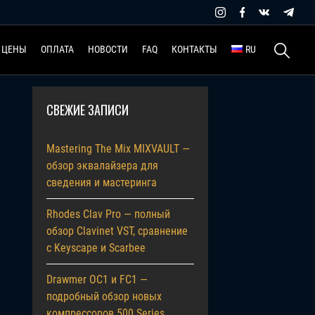
Найти:
ЦЕНЫ
ОПЛАТА
НОВОСТИ
FAQ
КОНТАКТЫ
RU
СВЕЖИЕ ЗАПИСИ
Mastering The Mix MIXVAULT —
обзор эквалайзера для
сведения и мастеринга
Rhodes Clav Pro — полный
обзор Clavinet VST, сравнение
с Keyscape и Scarbee
Drawmer OC1 и FC1 —
подробный обзор новых
компрессоров 500 Series