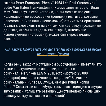
гитары Peter Frampton “Phenix” 1954 Les Paul Custom или
Eddie Van Halen Frankenstein или домашняя гитара от Brian
May. Они несут в себе историю, но вы можете получить
коллекционные воссоздания (реплики) тех гитар, которые
невозможно (или почти невозможно) отличить от оригинала.
А узнать, смотришь ты на винтаж или «реплику» (созданную
для того, чтобы выглядеть как старый, интенсивно
используемый инструмент), может быть чрезвычайно
сложно.
См. также: Прекратите это делать: Ни одна пережатая песня
не получила Гремми
Когда речь заходит о студийном оборудовании, имеет ли это
какое-то акустическое значение, поете вы в
оригинал Telefunken ELA M 251E (стоимостью 25 000
долларов) или в его точное воссоздание? Звучит ли
оригинальный Pultec EQ лучше, чем доступная копия
Pultec? Сможет ли кто-нибудь, кроме вас, сидящего в студии
звукозаписи, услышать разницу? Действительно ли слышно
разницу между винтажом и новинкой?