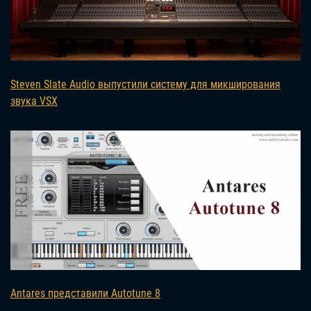
Steven Slate Audio выпустили систему для микширования
звука VSX
Antares представили Autotune 8