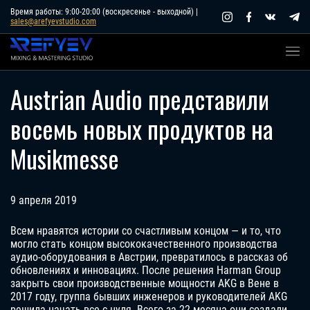
Skip
Время работы: 9:00-20:00 (воскресенье - выходной) |
sales@arefyevstudio.com
to
content
Austrian Audio представили
восемь новых продуктов на
Musikmesse
9 апреля 2019
Всем нравятся истории со счастливым концом — и то, что
могло стать концом высококачественного производства
аудио-оборудования в Австрии, превратилось в рассказ об
обновлениях и инновациях. После решения Harman Group
закрыть свои производственные мощности AKG в Вене в
2017 году, группа бывших инженеров и руководителей AKG
решила начать все с нуля. Всего за 22 месяца они создали