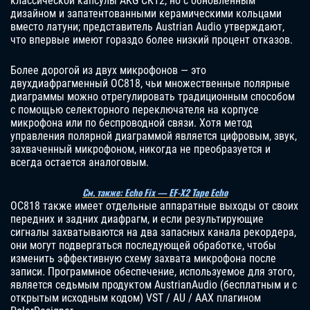
классической капсулы AKG CK12, но с обновленным
дизайном и запатентованными керамическими кольцами
вместо латуни; представитель Austrian Audio утверждают,
что впервые имеют гораздо более низкий процент отказов.
Более дорогой из двух микрофонов — это
двухдиафрагменный OC818, чьи множественные полярные
диаграммы можно отрегулировать традиционным способом
с помощью селекторного переключателя на корпусе
микрофона или по беспроводной связи. Хотя метод
управления полярной диаграммой является цифровым, звук,
захваченный микрофоном, никогда не преобразуется и
всегда остается аналоговым.
См. также: Echo Fix — EF-X2 Tape Echo
OC818 также имеет отдельные аппаратные выходы от своих
передних и задних диафрагм, и если результирующие
сигналы захватываются на два запасных канала рекордера,
они могут подвергаться последующей обработке, чтобы
изменить эффективную схему захвата микрофона после
записи. Программное обеспечение, используемое для этого,
является седьмым продуктом AustrianAudio (бесплатным и с
открытым исходным кодом) VST / AU / AAX плагином