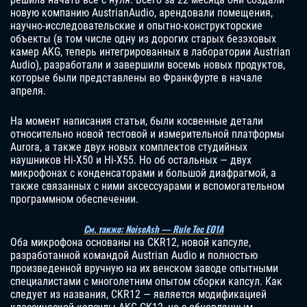
новую компанию AustrianAudio, арендовали помещения,
научно-исследовательские и опытно-конструкторские
объекты (в том числе одну из дорогих старых безэховых
камер AKG, теперь интегрированных в лаборатории Austrian
Audio), разработали и завершили восемь новых продуктов,
которые были представлены во Франкфурте в начале
апреля.
На момент написания статьи, были косвенные детали
относительно новой тестовой и измерительной платформы
Aurora, а также двух новых комплектов студийных
наушников Hi-X50 и Hi-X55. Но об остальных — двух
микрофонах с конденсаторами и большой диафрагмой, а
также связанных с ними аксессуарами и вспомогательном
программном обеспечении.
См. также: NoiseAsh — Rule Tec EQ1A
Оба микрофона основаны на CKR12, новой капсуле,
разработанной командой Austrian Audio и полностью
произведенной вручную на их венском заводе опытными
специалистами с многолетним опытом сборки капсул. Как
следует из названия, CKR12 — является модификацией