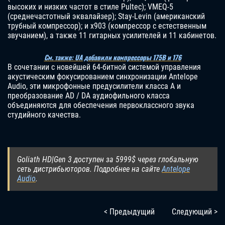
высоких и низких частот в стиле Pultec); VMEQ-5
(среднечастотный эквалайзер); Stay-Levin (американский
трубный компрессор); и x903 (компрессор с естественным
звучанием), а также 11 гитарных усилителей и 11 кабинетов.
См. также: UA добавили компрессоры 175B и 176
В сочетании с новейшей 64-битной системой управления
акустическим фокусированием синхронизации Antelope
Audio, эти микрофонные предусилители класса A и
преобразование AD / DA аудиофильного класса
объединяются для обеспечения первоклассного звука
студийного качества.
Goliath HD|Gen 3 доступен за 5999$ через глобальную
сеть дистрибьюторов. Подробнее на сайте
Antelope
Audio
.
< Предыдущий
Следующий >