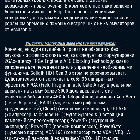
возможности подключения. В комплекте поставки включен
бесплатный микрофон Edge Duo с переключаемыми
полярными диаграммами и моделирование микрофонов в
реальном времени с помощью встроенных FPGA эмуляторов
от Accusonic.
См. также: Manley Dual Mono Mic Pre возвращается!
Конечно, ни один студийный проект не обходится без
звуковых эффектов; опять же, как следует из формулировки
ZGAø-latency FPGA Engine и AFC Clocking Technology, смело
заполнена вся передняя панель управления необходимыми
функциями, Goliath HD | Gen 3 в этом не разочаровывает.
Действительно, он включает в себя 36 аппаратных
эффектов FPGA (Field Programmable Gate Array) в реальном
времени на сумму более 3000 долларов, взятых из
известной библиотеки AFX Antelope Audio, а именно AuraVerb
(реверберация); BA-31 (модель с микрофонным
предусилителем); ClearQ (линейный эквалайзер); FET-A76
(компрессор на основе FET); Gyraf Gyratec X (настоящий
ламповый стереокомпрессор); PowerEx (внутренний
экспандер); PowerFFC (прямой компрессор); PowerGate
(шумовые ворота); VCA-160 (компрессор типа VCA); VEQ-1A
(винтажный ламповый эквалайзер); VEQ-HLF (фильтр