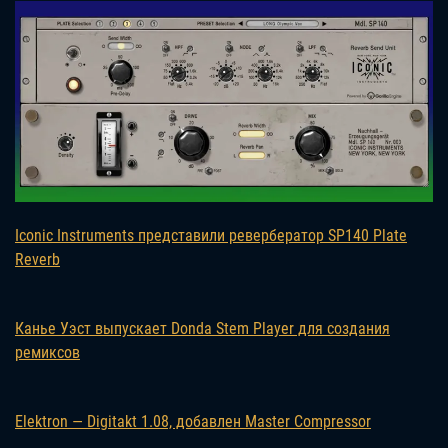
Iconic Instruments представили ревербератор SP140 Plate
Reverb
Канье Уэст выпускает Donda Stem Player для создания
ремиксов
Elektron — Digitakt 1.08, добавлен Master Compressor