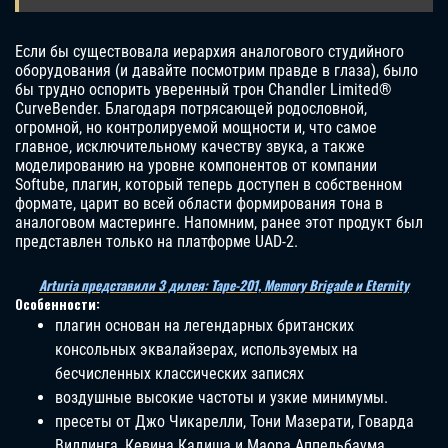
Если бы существовала иерархия аналогового студийного
оборудования (и давайте посмотрим правде в глаза), было
бы трудно оспорить уверенный трон Chandler Limited®
CurveBender. Благодаря потрясающей родословной,
огромной, но контролируемой мощности и, что самое
главное, исключительному качеству звука, а также
моделированию на уровне компонентов от компании
Softube, плагин, который теперь доступен в собственном
формате, царит во всей области формирования тона в
аналоговом мастеринге. Напомним, ранее этот продукт был
представлен только на платформе UAD-2.
Arturia представили 3 дилея: Tape-201, Memory Brigade и Eternity
Особенности:
плагин основан на легендарных британских
консольных эквалайзерах, используемых на
бесчисленных классических записях
воздушные высокие частоты и узкие минимумы.
пресеты от Джо Чикарелли, Тони Мазерати, Говарда
Виллинга, Кевина Кадиша и Маора Аппельбаума.