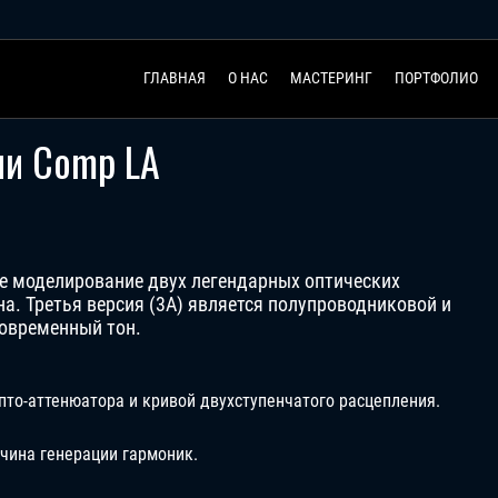
ГЛАВНАЯ
О НАС
МАСТЕРИНГ
ПОРТФОЛИО
ли Comp LA
е моделирование двух легендарных оптических
на. Третья версия (3A) является полупроводниковой и
современный тон.
то-аттенюатора и кривой двухступенчатого расцепления.
чина генерации гармоник.