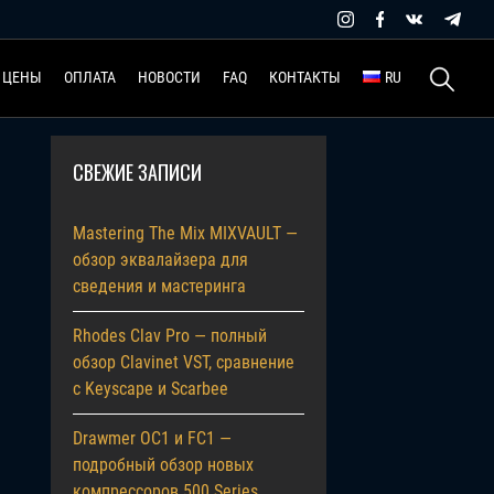
Найти:
ЦЕНЫ
ОПЛАТА
НОВОСТИ
FAQ
КОНТАКТЫ
RU
СВЕЖИЕ ЗАПИСИ
Mastering The Mix MIXVAULT —
обзор эквалайзера для
сведения и мастеринга
Rhodes Clav Pro — полный
обзор Clavinet VST, сравнение
с Keyscape и Scarbee
Drawmer OC1 и FC1 —
подробный обзор новых
компрессоров 500 Series