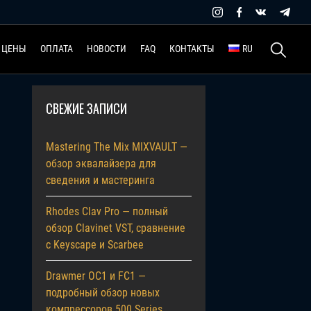
Найти:
ЦЕНЫ
ОПЛАТА
НОВОСТИ
FAQ
КОНТАКТЫ
RU
СВЕЖИЕ ЗАПИСИ
Mastering The Mix MIXVAULT —
обзор эквалайзера для
сведения и мастеринга
Rhodes Clav Pro — полный
обзор Clavinet VST, сравнение
с Keyscape и Scarbee
Drawmer OC1 и FC1 —
подробный обзор новых
компрессоров 500 Series