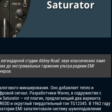
егендарной студии Abbey Road: звук классических ламп
ких до экстремальных гармоник ультра-редким EMI
неров.
алогового микширования. Оно добавляет тепло и
фровой сигнал. Разработчики Waves, в содружестве с
 Saturator — vst плагин, предлагающий два варианта
REDD и округлый твердотельный тон TG12345. В 1962 году
ратории EMI запатентовали систему шумоподавления