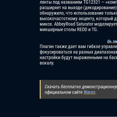
ленты под названием TG12321 — «комп
расширяет на выходе (декодирование)
обнаружило, что использование тольк
высокочастотному акценту, который д
миксе. AbbeyRoad Saturator моделируе
микшерные столы REDD и TG.
См. та
Плагин также дает вам гибкое управл
фокусироваться на разных диапазонах 
настройки будут выраженными на басе
вокалу.
Скачать бесплатно демонстрационну
официальном сайте
Waves
.