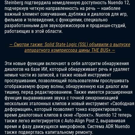
Steinberg подтвердила немедленную доступность Nuendo 12,
подчеркнув четкую направленность на речь — наиболее
важный элемент озвучивания, дубляжа и диалогов для игр,
фильмов и телевидения, с функциями, специально
разработанными для звукорежиссеров и продакшн-студий,
работающих в этой области.
— Смотри также: Solid State Logic (SSL) объявили о выпуске
аппаратного компрессора шины THE BUS+ —
Эти новые функции включают в себя алгоритм обнаружения
диалогов на базе ИИ, который обнаруживает речь и удаляет
немые части из записей, а также новый инструмент
прослушивания, позволяющий пользователям прослушивать
отображаемую форму волны, обнаруженную как диалог или
тишину, перед редактированием. Также имеется расширенная
функция выравнивания звука с точной синхронизацией
нескольких эталонных клипов и новый инструмент «Свободная
деформация», который позволяет тонко корректировать
время диалоговых клипов в окне «Проект». Nuendo 12 теперь
также легко интегрируется с Auto-Align Post 2, выравнивая
время и фазу движущихся микрофонов. Система ADR Nuendo
также подверглась капитальному ремонту.