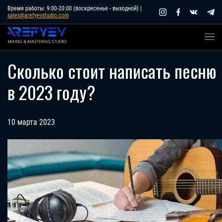
Skip
Время работы: 9:00-20:00 (воскресенье - выходной) |
sales@arefyevstudio.com
to
content
Сколько стоит написать песню
в 2023 году?
10 марта 2023