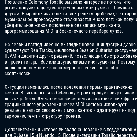
Появление Celemony Tonalic вызвало интерес не потому, что
рынок получил еще один виртуальный инструмент. Причина в
другом. Разработчики попытались решить проблему, с которой
музыкальное производство сталкивается много лет: как получ
убедительное живое исполнение без записи музыканта,
программирования MIDI и бесконечного перебора лупов.
На первый взгляд идея не выглядит новой. В индустрии давно
существуют RealTracks, библиотеки Session Guitarist, инструме
UJAM и десятки других решений, позволяющих быстро добавл
в проект гитары, бас или другие живые инструменты. Поэтому
после анонса многие закономерно отнеслись к Tonalic
скептически.
Ситуация изменилась после появления первых практических
тестов. Выяснилось, что Celemony строит продукт вокруг иной
логики работы. Вместо воспроизведения заготовленных фраз 
традиционного управления через MIDI система использует
реальные записи сессионных музыкантов и адаптирует их под
гармонию, темп и структуру проекта.
Дополнительный интерес вызвало обновление с поддержкой 
для Cubase 15 и Nuendo 15. После интеграции Tonalic перестал