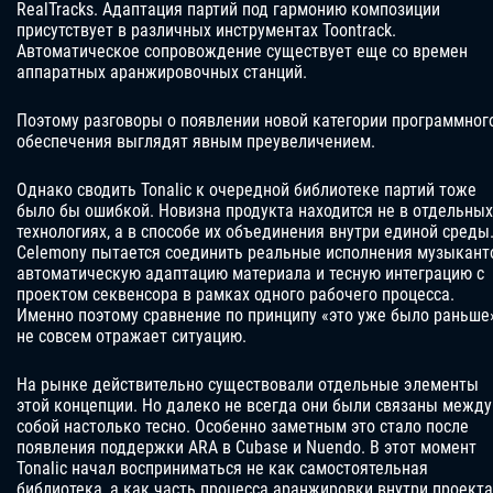
RealTracks. Адаптация партий под гармонию композиции
присутствует в различных инструментах Toontrack.
Автоматическое сопровождение существует еще со времен
аппаратных аранжировочных станций.
Поэтому разговоры о появлении новой категории программног
обеспечения выглядят явным преувеличением.
Однако сводить Tonalic к очередной библиотеке партий тоже
было бы ошибкой. Новизна продукта находится не в отдельных
технологиях, а в способе их объединения внутри единой среды
Celemony пытается соединить реальные исполнения музыкант
автоматическую адаптацию материала и тесную интеграцию с
проектом секвенсора в рамках одного рабочего процесса.
Именно поэтому сравнение по принципу «это уже было раньше
не совсем отражает ситуацию.
На рынке действительно существовали отдельные элементы
этой концепции. Но далеко не всегда они были связаны между
собой настолько тесно. Особенно заметным это стало после
появления поддержки ARA в Cubase и Nuendo. В этот момент
Tonalic начал восприниматься не как самостоятельная
библиотека, а как часть процесса аранжировки внутри проекта