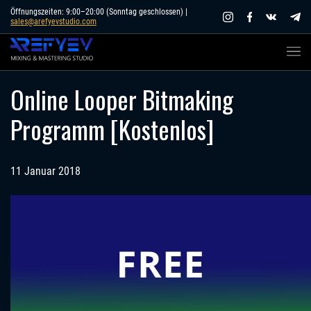
Skip
Öffnungszeiten: 9:00–20:00 (Sonntag geschlossen) |
sales@arefyevstudio.com
to
content
Online Looper Bitmaking
Programm [Kostenlos]
11 Januar 2018