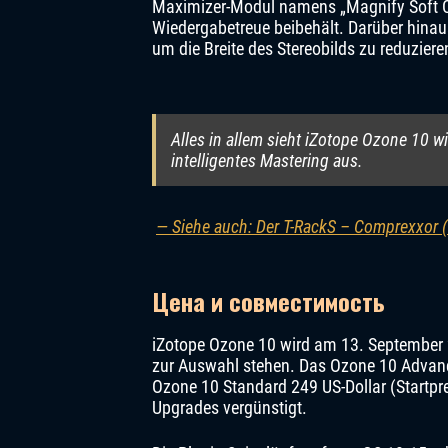
Maximizer-Modul namens „Magnify Soft Clip
Wiedergabetreue beibehält. Darüber hinau
um die Breite des Stereobilds zu reduziere
Alles in allem sieht iZotope Ozone 10 w
intelligentes Mastering aus.
— Siehe auch: Der T-RackS – Comprexxor 
Цена и совместимость
iZotope Ozone 10 wird am 13. September 
zur Auswahl stehen. Das Ozone 10 Advance
Ozone 10 Standard 249 US-Dollar (Startpre
Upgrades vergünstigt.