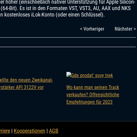
r höher (einschließlich nativer Unterstützung für Apple Silicon-
64-Bit). Es ist in den Formaten VST, VST3, AU, AAX und NKS
in kostenloses iLok-Konto (oder einen Schlüssel).
< Vorheriger
Nächster >
tellte den neuen Zweikanal-
rstärker API 3122V vor
Wo kann man seinen Track
verkaufen? Offensichtliche
Empfehlungen für 2023
riere
|
Kooperationen
|
AGB