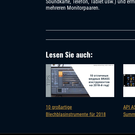
Soundkarte, Telefon, Tablet usw.) und er
mehreren Monitorpaaren.
Lesen Sie auch:
10 großartige
API A
Blechblasinstrumente für 2018
Summi