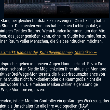
 Klang bei gleicher Lautstärke zu erzeugen. Gleichzeitig haben
 Studio. Die meisten von uns haben einen Lieblingsplatz, an
im hinteren Teil des Raums. Wenn Kunden kommen, um den Mix
ben, das jeder genießen kann, ohne im Studio herumlaufen zu
einen Raum voller Menschen, die Sie beeindrucken möchten.
sikmarkt: Radiosender, Künstlereinnahmen, Statistiken —
utsprecher gehen in unseren Augen Hand in Hand. Bevor Sie
en, schöpfen Sie die Möglichkeiten Ihrer aktuellen Monitore
n aktiver Drei-Wege-Monitorsatz die Niederfrequenzbalance von
 Ihr Studio nicht funktioniert oder die Raumgröße nicht die
h Subwoofer an. Die meisten Marken stellen eigenständige
2-Wege-Monitore ergänzen.
nden, ist der Monitor-Controller ein großartiges Werkzeug, das
iert als Umschalter für alle Ihre Audioquellen (DAW,