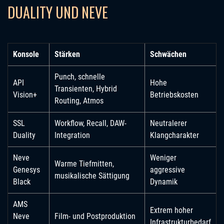
DUALITY UND NEVE
Konsole
Stärken
Schwächen
Punch, schnelle
API
Hohe
Transienten, Hybrid
Vision+
Betriebskosten
Routing, Atmos
SSL
Workflow, Recall, DAW-
Neutralerer
Duality
Integration
Klangcharakter
Neve
Weniger
Warme Tiefmitten,
Genesys
aggressive
musikalische Sättigung
Black
Dynamik
AMS
Extrem hoher
Neve
Film- und Postproduktion
Infrastrukturbedarf