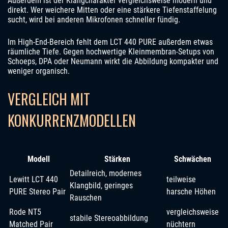
Außerdem ist der Klangcharakter vergleichsweise modern und
direkt. Wer weichere Mitten oder eine stärkere Tiefenstaffelung
sucht, wird bei anderen Mikrofonen schneller fündig.
Im High-End-Bereich fehlt dem LCT 440 PURE außerdem etwas
räumliche Tiefe. Gegen hochwertige Kleinmembran-Setups von
Schoeps, DPA oder Neumann wirkt die Abbildung kompakter und
weniger organisch.
VERGLEICH MIT
KONKURRENZMODELLEN
Modell
Stärken
Schwächen
Detailreich, modernes
Lewitt LCT 440
teilweise
Klangbild, geringes
PURE Stereo Pair
harsche Höhen
Rauschen
Rode NT5
vergleichsweise
stabile Stereoabbildung
Matched Pair
nüchtern