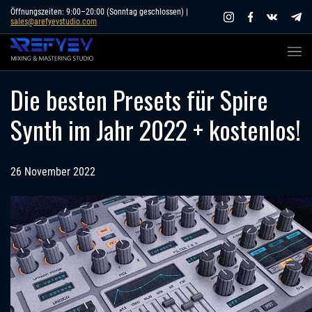
Skip
Öffnungszeiten: 9:00–20:00 (Sonntag geschlossen) |
sales@arefyevstudio.com
to
content
Die besten Presets für Spire
Synth im Jahr 2022 + kostenlos!
26 November 2022