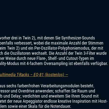
 (vorher drei in Twin 2), mit denen Sie Synthesizer-Sounds
benfalls verbessert, wobei die maximale Anzahl der Stimmen
beim Twin 2) und ein Per-Oszillator-Polyphoniemodus, der mit
 die Oszillatoren wechselt. Die Anzahl der Twin 3-Filter wurde
her Weise durch neue Flare-, Shelf- und Cutout-Typen im
uality-Modus mit 4-fachem Oversampling ist ebenfalls verfügbar.
ultimedia T-Racks – EQ-81 (kostenlos) —
e aus sechs farbenfrohen Verarbeitungsmodulen besteht.
essor und Overdrive anwenden; schaffen Sie Raum und
b und Delay; verdichten und erweitern Sie Ihren Sound mit
tet der neue Arpeggiator endlose kreative Inspiration mit Host-
ern sowie einer Skala für die Notendauer.