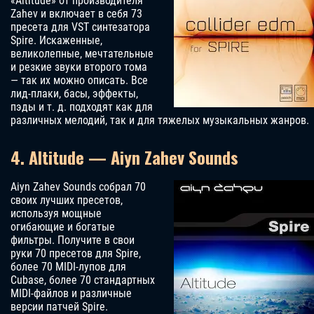
«Altitude» от производителя
Zahev и включает в себя 73
пресета для VST синтезатора
Spire. Искаженные,
великолепные, мечтательные
и резкие звуки второго тома
— так их можно описать. Все
лид-плаки, басы, эффекты,
пэды и т. д. подходят как для
различных мелодий, так и для тяжелых музыкальных жанров.
4. Altitude — Aiyn Zahev Sounds
Aiyn Zahev Sounds собрал 70
своих лучших пресетов,
используя мощные
огибающие и богатые
фильтры. Получите в свои
руки 70 пресетов для Spire,
более 70 MIDI-лупов для
Cubase, более 70 стандартных
MIDI-файлов и различные
версии патчей Spire.