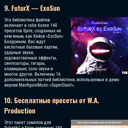
9. FuturX — ExoSun
Эта библиотека файлов
включает в себя более 140
пресетов Spire, созданных не
кем иным, как Кейси «ExoSun»
Болдуином. Вас ждут
кислотные басовые партии,
ударные звуки,
художественные эффекты,
синтезаторы, гитары,
клавишные, соло звуки и
многое другое. Включены 16
дополнительных патчей библиотеки, используемых в демо-
версии ManfigureMusic «SuperGiant».
10. Бесплатные пресеты от W.A.
Production
Этот пакет сэмплов для
Sylenth1 и Spire содержит 160