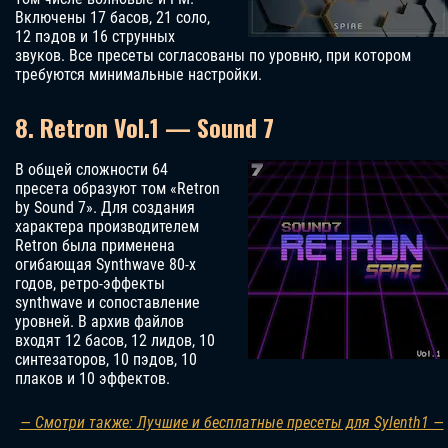
Включены 17 басов, 21 соло,
12 пэдов и 16 струнных
звуков. Все пресеты согласованы по уровню, при котором
требуются минимальные настройки.
8. Retron Vol.1 — Sound 7
В общей сложности 64
пресета образуют том «Retron
by Sound 7». Для создания
характера производителем
Retron была применена
огибающая Synthwave 80-х
годов, ретро-эффекты
synthwave и сопоставление
уровней. В архив файлов
входят 12 басов, 12 лидов, 10
синтезаторов, 10 пэдов, 10
плаков и 10 эффектов.
— Смотри также: Лучшие и бесплатные пресеты для Sylenth1 —