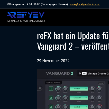
Skip
Öffnungszeiten: 9:00–20:00 (Sonntag geschlossen) |
sales@arefyevstudio.com
to
content
reFX hat ein Update f
Vanguard 2 – veröffent
29 November 2022