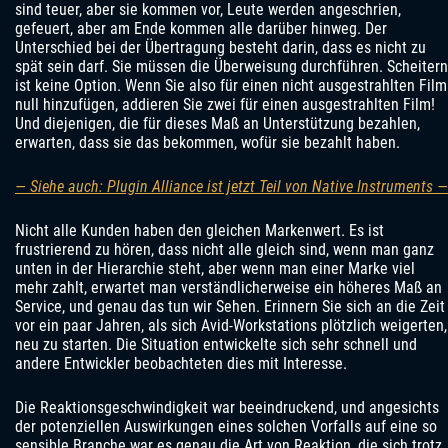
sind teuer, aber sie kommen vor, Leute werden angeschrien,
gefeuert, aber am Ende kommen alle darüber hinweg. Der
Unterschied bei der Übertragung besteht darin, dass es nicht zu
spät sein darf. Sie müssen die Überweisung durchführen. Scheitern
ist keine Option. Wenn Sie also für einen nicht ausgestrahlten Film
null hinzufügen, addieren Sie zwei für einen ausgestrahlten Film!
Und diejenigen, die für dieses Maß an Unterstützung bezahlen,
erwarten, dass sie das bekommen, wofür sie bezahlt haben.
— Siehe auch: Plugin Alliance ist jetzt Teil von Native Instruments —
Nicht alle Kunden haben den gleichen Markenwert. Es ist
frustrierend zu hören, dass nicht alle gleich sind, wenn man ganz
unten in der Hierarchie steht, aber wenn man einer Marke viel
mehr zahlt, erwartet man verständlicherweise ein höheres Maß an
Service, und genau das tun wir Sehen. Erinnern Sie sich an die Zeit
vor ein paar Jahren, als sich Avid-Workstations plötzlich weigerten,
neu zu starten. Die Situation entwickelte sich sehr schnell und
andere Entwickler beobachteten dies mit Interesse.
Die Reaktionsgeschwindigkeit war beeindruckend, und angesichts
der potenziellen Auswirkungen eines solchen Vorfalls auf eine so
sensible Branche war es genau die Art von Reaktion, die sich trotz