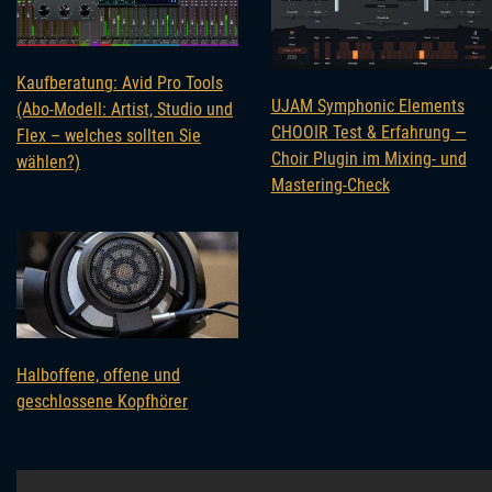
Kaufberatung: Avid Pro Tools
UJAM Symphonic Elements
(Abo-Modell: Artist, Studio und
CHOOIR Test & Erfahrung —
Flex – welches sollten Sie
Choir Plugin im Mixing- und
wählen?)
Mastering-Check
Halboffene, offene und
geschlossene Kopfhörer