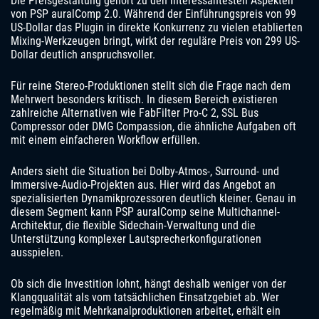
Die Preisgestaltung gehört zu den interessantesten Aspekten
von PSP auralComp 2.0. Während der Einführungspreis von 99
US-Dollar das Plugin in direkte Konkurrenz zu vielen etablierten
Mixing-Werkzeugen bringt, wirkt der reguläre Preis von 299 US-
Dollar deutlich anspruchsvoller.
Für reine Stereo-Produktionen stellt sich die Frage nach dem
Mehrwert besonders kritisch. In diesem Bereich existieren
zahlreiche Alternativen wie FabFilter Pro-C 2, SSL Bus
Compressor oder DMG Compassion, die ähnliche Aufgaben oft
mit einem einfacheren Workflow erfüllen.
Anders sieht die Situation bei Dolby-Atmos-, Surround- und
Immersive-Audio-Projekten aus. Hier wird das Angebot an
spezialisierten Dynamikprozessoren deutlich kleiner. Genau in
diesem Segment kann PSP auralComp seine Multichannel-
Architektur, die flexible Sidechain-Verwaltung und die
Unterstützung komplexer Lautsprecherkonfigurationen
ausspielen.
Ob sich die Investition lohnt, hängt deshalb weniger von der
Klangqualität als vom tatsächlichen Einsatzgebiet ab. Wer
regelmäßig mit Mehrkanalproduktionen arbeitet, erhält ein