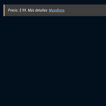
Precio: $ 99. Más detalles:
MaxxBass
.