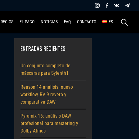
Buscar:
PRECIOS
EL PAGO
NOTICIAS
FAQ
CONTACTO
ES
ENTRADAS RECIENTES
Un conjunto completo de
máscaras para Sylenth1
Reason 14 análisis: nuevo
workflow, RV-9 reverb y
comparativa DAW
Pyramix 16: análisis DAW
profesional para mastering y
Dolby Atmos