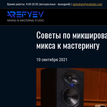
Skip
Время работы: 9:00-20:00 (воскресенье - выходной) |
sales@arefyevstudio.com
to
content
Советы по микширова
микса к мастерингу
10 сентября 2021