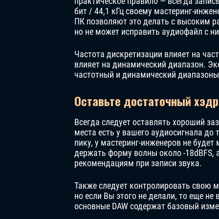
практическое правило — всегда записы
бит / 44,1 кГц своему мастеринг-инже
ПК позволяют это делать с высоким р
но не может исправить аудиофайл с н
Частота дискретизации влияет на час
влияет на динамический диапазон. Эк
частотный и динамический диапазоны
Оставьте достаточный хэдр
Всегда следует оставлять хороший зазо
места есть у вашего аудиосигнала до т
пику, у мастеринг-инженеров не будет
держать форму волны около -18dBFS, 
рекомендациям при записи звука.
Также следует контролировать свою м
но если Вы этого не делали, то еще не 
основные DAW содержат базовый изме