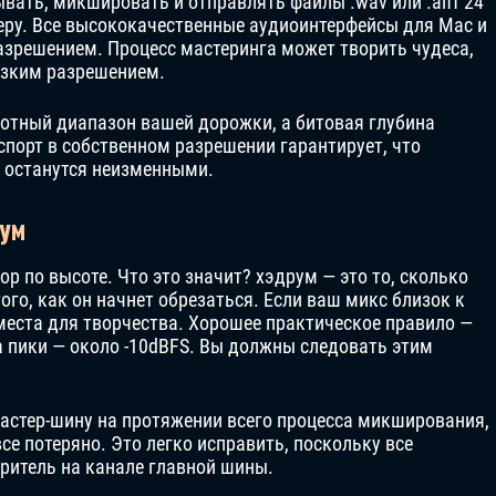
вать, микшировать и отправлять файлы .wav или .aiff 24
неру. Все высококачественные аудиоинтерфейсы для Mac и
азрешением. Процесс мастеринга может творить чудеса,
изким разрешением.
тотный диапазон вашей дорожки, а битовая глубина
спорт в собственном разрешении гарантирует, что
 останутся неизменными.
ум
р по высоте. Что это значит? хэдрум — это то, сколько
ого, как он начнет обрезаться. Если ваш микс близок к
 места для творчества. Хорошее практическое правило —
а пики — около -10dBFS. Вы должны следовать этим
астер-шину на протяжении всего процесса микширования,
все потеряно. Это легко исправить, поскольку все
ритель на канале главной шины.