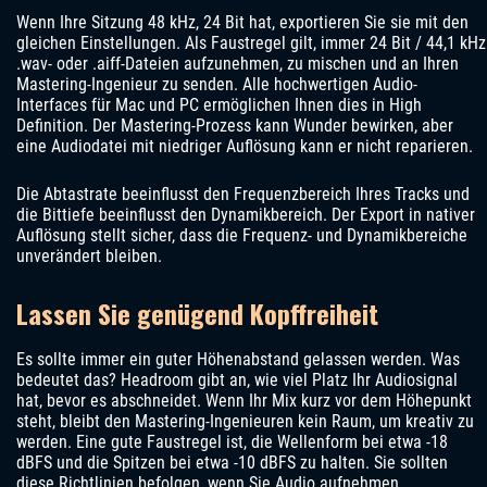
Wenn Ihre Sitzung 48 kHz, 24 Bit hat, exportieren Sie sie mit den
gleichen Einstellungen. Als Faustregel gilt, immer 24 Bit / 44,1 kHz
.wav- oder .aiff-Dateien aufzunehmen, zu mischen und an Ihren
Mastering-Ingenieur zu senden. Alle hochwertigen Audio-
Interfaces für Mac und PC ermöglichen Ihnen dies in High
Definition. Der Mastering-Prozess kann Wunder bewirken, aber
eine Audiodatei mit niedriger Auflösung kann er nicht reparieren.
Die Abtastrate beeinflusst den Frequenzbereich Ihres Tracks und
die Bittiefe beeinflusst den Dynamikbereich. Der Export in nativer
Auflösung stellt sicher, dass die Frequenz- und Dynamikbereiche
unverändert bleiben.
Lassen Sie genügend Kopffreiheit
Es sollte immer ein guter Höhenabstand gelassen werden. Was
bedeutet das? Headroom gibt an, wie viel Platz Ihr Audiosignal
hat, bevor es abschneidet. Wenn Ihr Mix kurz vor dem Höhepunkt
steht, bleibt den Mastering-Ingenieuren kein Raum, um kreativ zu
werden. Eine gute Faustregel ist, die Wellenform bei etwa -18
dBFS und die Spitzen bei etwa -10 dBFS zu halten. Sie sollten
diese Richtlinien befolgen, wenn Sie Audio aufnehmen.