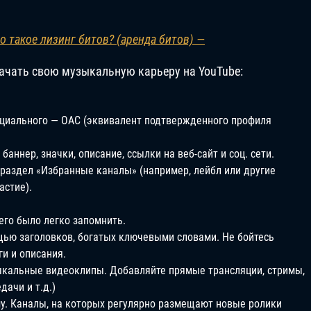
о такое лизинг битов? (аренда битов) —
начать свою музыкальную карьеру на YouTube:
ициального — ОАС (эквивалент подтвержденного профиля
баннер, значки, описание, ссылки на веб-сайт и соц. сети.
раздел «Избранные каналы» (например, лейбл или другие
астие).
его было легко запомнить.
щью заголовков, богатых ключевыми словами. Не бойтесь
ги и описания.
зыкальные видеоклипы. Добавляйте прямые трансляции, стримы,
дачи и т.д.)
му. Каналы, на которых регулярно размещают новые ролики