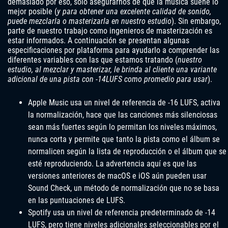
demasiado por eso, solo asegurarnos de que la música suene lo
mejor posible (
y para obtener una excelente calidad de sonido,
puede mezclarla o masterizarla en nuestro estudio
). Sin embargo,
parte de nuestro trabajo como ingenieros de masterización es
estar informados. A continuación se presentan algunas
especificaciones por plataforma para ayudarlo a comprender las
diferentes variables con las que estamos tratando (
nuestro
estudio, al mezclar y masterizar, le brinda al cliente una variante
adicional de una pista con -14LUFS como promedio para usar
).
Apple Music usa un nivel de referencia de -16 LUFS, activa
la normalización, hace que las canciones más silenciosas
sean más fuertes según lo permitan los niveles máximos,
nunca corta y permite que tanto la pista como el álbum se
normalicen según la lista de reproducción o el álbum que se
esté reproduciendo. La advertencia aquí es que las
versiones anteriores de macOS e iOS aún pueden usar
Sound Check, un método de normalización que no se basa
en las puntuaciones de LUFS.
Spotify usa un nivel de referencia predeterminado de -14
LUFS, pero tiene niveles adicionales seleccionables por el