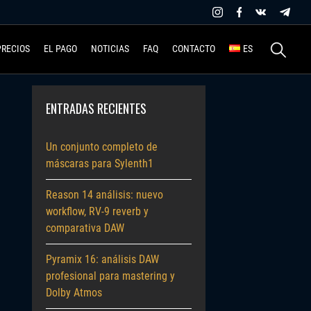
Buscar:
PRECIOS
EL PAGO
NOTICIAS
FAQ
CONTACTO
ES
ENTRADAS RECIENTES
Un conjunto completo de
máscaras para Sylenth1
Reason 14 análisis: nuevo
workflow, RV-9 reverb y
comparativa DAW
Pyramix 16: análisis DAW
profesional para mastering y
Dolby Atmos