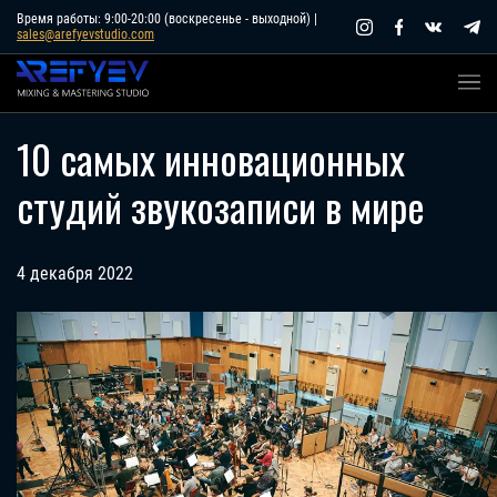
Skip
Время работы: 9:00-20:00 (воскресенье - выходной) |
sales@arefyevstudio.com
to
content
10 самых инновационных
студий звукозаписи в мире
4 декабря 2022