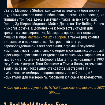
Статус Metropolis Studios, как одной из ведущих британских
студийных центров вполне обоснован, поскольку за последние
тридцать три года здесь выступали такие музыканты, как
Queen, Эд Ширан, Мадонна, Майкл Джексон, The Rolling Stones
и многие другие. В дополнение к множеству студий для
трекинга и микширования, Metropolis предлагает одни из
лучших в мире
мастеринговых наборов
, а также ряд комнат
для записи и производства. Построенный внутри
переоборудованной электростанции, огромный звуковой
комплекс имеет тесные связи с миром музыкальных академий
и регулярно приглашает студентов на сеансы микширования и
мастеринга. Компания Metropolis Mastering, основанная в 1993
году Яном Купером, Тони Казинсом и Тимом Янгом, стремилась
выйти за рамки тогдашних стандартов мастеринга. Их
амбициозные амбиции продолжаются и по сей день, с 5
комнатами для мастеринга, готовыми к любым потребностям.
— Смотри также: Лучшие AUTOTUNE плагины для вокала в 2022
году —
3. Real World Studios, Бокс,