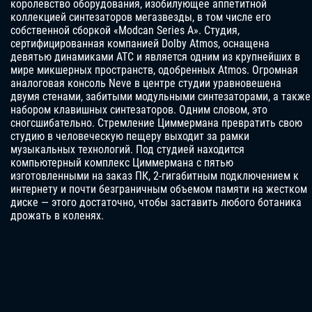
королевство оборудования, изобилующее аппетитной
коллекцией синтезаторов мегазвезды, в том числе его
собственной сборкой «Modcan Series A». Студия,
сертифицированная компанией Dolby Atmos, оснащена
девятью динамиками ATC и является одним из крупнейших в
мире микшерных пространств, одобренных Atmos. Огромная
аналоговая консоль Neve в центре студии уравновешена
двумя стенами, забитыми модульными синтезаторами, а также
набором клавишных синтезаторов. Одним словом, это
сногсшибательно. Стремление Циммермана превратить свою
студию в человеческую пещеру выходит за рамки
музыкальных технологий. Под студией находится
компьютерный комплекс Циммермана с пятью
изготовленными на заказ ПК, 2-гигабитным подключением к
интернету и почти безграничным объемом памяти на жестком
диске — этого достаточно, чтобы заставить любого ботаника
дрожать в коленях.