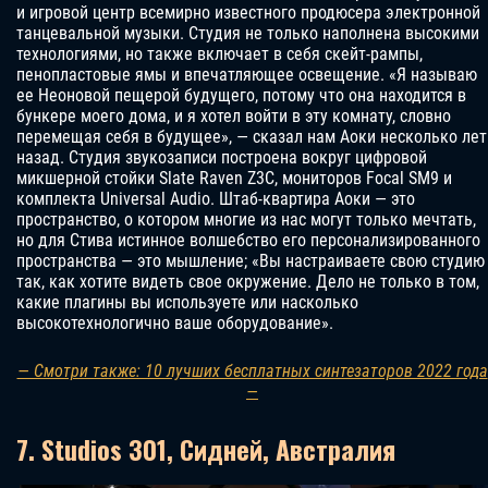
и игровой центр всемирно известного продюсера электронной
танцевальной музыки. Студия не только наполнена высокими
технологиями, но также включает в себя скейт-рампы,
пенопластовые ямы и впечатляющее освещение. «Я называю
ее Неоновой пещерой будущего, потому что она находится в
бункере моего дома, и я хотел войти в эту комнату, словно
перемещая себя в будущее», — сказал нам Аоки несколько лет
назад. Студия звукозаписи построена вокруг цифровой
микшерной стойки Slate Raven Z3C, мониторов Focal SM9 и
комплекта Universal Audio. Штаб-квартира Аоки — это
пространство, о котором многие из нас могут только мечтать,
но для Стива истинное волшебство его персонализированного
пространства — это мышление; «Вы настраиваете свою студию
так, как хотите видеть свое окружение. Дело не только в том,
какие плагины вы используете или насколько
высокотехнологично ваше оборудование».
— Смотри также: 10 лучших бесплатных синтезаторов 2022 года
—
7. Studios 301, Сидней, Австралия