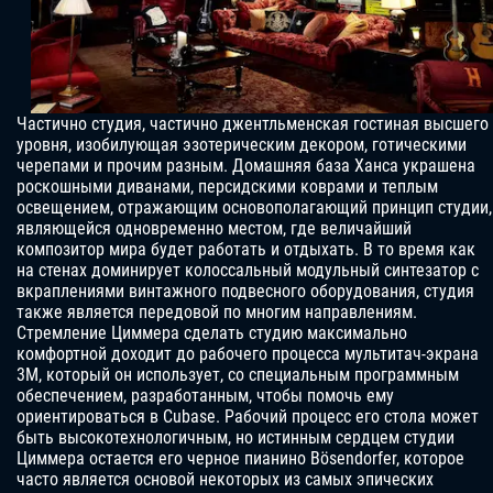
Частично студия, частично джентльменская гостиная высшего
уровня, изобилующая эзотерическим декором, готическими
черепами и прочим разным. Домашняя база Ханса украшена
роскошными диванами, персидскими коврами и теплым
освещением, отражающим основополагающий принцип студии,
являющейся одновременно местом, где величайший
композитор мира будет работать и отдыхать. В то время как
на стенах доминирует колоссальный модульный синтезатор с
вкраплениями винтажного подвесного оборудования, студия
также является передовой по многим направлениям.
Стремление Циммера сделать студию максимально
комфортной доходит до рабочего процесса мультитач-экрана
3M, который он использует, со специальным программным
обеспечением, разработанным, чтобы помочь ему
ориентироваться в Cubase. Рабочий процесс его стола может
быть высокотехнологичным, но истинным сердцем студии
Циммера остается его черное пианино Bösendorfer, которое
часто является основой некоторых из самых эпических