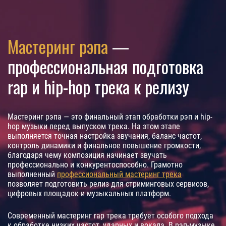
Мастеринг рэпа
—
профессиональная подготовка
rap и hip-hop трека к релизу
Мастеринг рэпа — это финальный этап обработки рэп и hip-
hop музыки перед выпуском трека. На этом этапе
выполняется точная настройка звучания, баланс частот,
контроль динамики и финальное повышение громкости,
благодаря чему композиция начинает звучать
профессионально и конкурентоспособно. Грамотно
выполненный
профессиональный мастеринг трека
позволяет подготовить релиз для стриминговых сервисов,
цифровых площадок и музыкальных платформ.
Современный мастеринг rap трека требует особого подхода
к обработке низких частот, ударных и вокала. В рэп-музыке