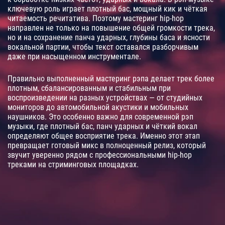
ключевую роль играет плотный бас, мощный кик и чёткая
читаемость речитатива. Поэтому мастеринг hip-hop
направлен не только на повышение общей громкости трека,
но и на сохранение панча ударных, глубины баса и ясности
вокальной партии, чтобы текст оставался разборчивым
даже при насыщенном инструментале.
Правильно выполненный мастеринг рэпа делает трек более
плотным, сбалансированным и стабильным при
воспроизведении на разных устройствах — от студийных
мониторов до автомобильной акустики и мобильных
наушников. Это особенно важно для современной рэп
музыки, где плотный бас, панч ударных и чёткий вокал
определяют общее восприятие трека. Именно этот этап
превращает готовый микс в полноценный релиз, который
звучит уверенно рядом с профессиональными hip-hop
треками на стриминговых площадках.