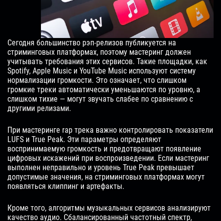
Сегодня большинство рэп-релизов публикуется на
стриминговых платформах, поэтому мастеринг должен
учитывать требования этих сервисов. Такие площадки, как
Spotify, Apple Music и YouTube Music используют систему
нормализации громкости. Это означает, что слишком
громкие треки автоматически уменьшаются по уровню, а
слишком тихие — могут звучать слабее по сравнению с
другими релизами.
При мастеринге rap трека важно контролировать показатели
LUFS и True Peak. Эти параметры определяют
воспринимаемую громкость и предотвращают появление
цифровых искажений при воспроизведении. Если мастеринг
выполнен неправильно и уровень True Peak превышает
допустимые значения, на стриминговых платформах могут
появляться клиппинг и артефакты.
Кроме того, алгоритмы музыкальных сервисов анализируют
качество аудио. Сбалансированный частотный спектр,