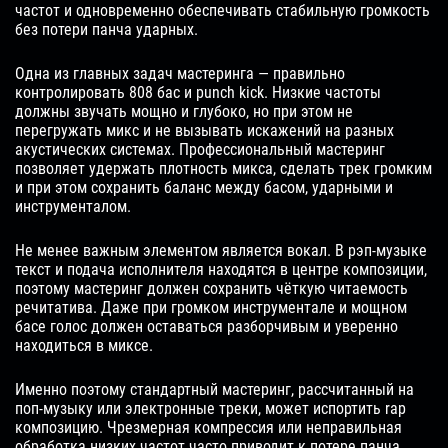
частот и одновременно обеспечивать стабильную громкость
без потери панча ударных.
Одна из главных задач мастеринга — правильно
контролировать 808 бас и punch kick. Низкие частоты
должны звучать мощно и глубоко, но при этом не
перегружать микс и не вызывать искажений на разных
акустических системах. Профессиональный мастеринг
позволяет удержать плотность микса, сделать трек громким
и при этом сохранить баланс между басом, ударными и
инструменталом.
Не менее важным элементом является вокал. В рэп-музыке
текст и подача исполнителя находятся в центре композиции,
поэтому мастеринг должен сохранить чёткую читаемость
речитатива. Даже при громком инструментале и мощном
басе голос должен оставаться разборчивым и уверенно
находиться в миксе.
Именно поэтому стандартный мастеринг, рассчитанный на
поп-музыку или электронные треки, может испортить rap
композицию. Чрезмерная компрессия или неправильная
обработка низких частот часто приводит к потере панча